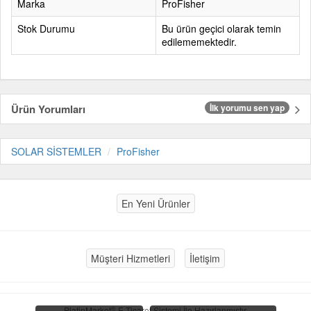
Marka
ProFisher
Stok Durumu
Bu ürün geçici olarak temin
edilememektedir.
Ürün Yorumları
İlk yorumu sen yap
SOLAR SİSTEMLER
ProFisher
En Yeni Ürünler
Müşteri Hizmetleri
İletişim
®
PlatinMarket
E-Ticaret Sistemi
İle Hazırlanmıştır.