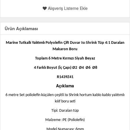
Alışveriş Listeme Ekle
Ürün Açıklaması
Marine Tutkallı Yalıtımlı Polyolefin Çift Duvar Isı Shrink Tüp 4:1 Daralan
Makaron Boru
Toplam 6 Metre
Kırmızı
Siyah
Beyaz
4 Farklı Boyut (İç Çapı) Ø2
Ø4
Ø6
Ø8
R1439Z41
Açıklama
6 metre Set poliolefin küçülen çeşitli isı Shrink hortum kablo kablo yalıtımlı
kılıf boru seti
Tipi: Daralan tüp
Malzeme :PE (Poliolefin)
Model Numarası: 6mm