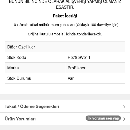
BUNUN BİLİNCİNDE OLARAK ALIŞVERİŞ YAPMIŞ OLMANIZ
ESASTIR.
Paket İçeriği
10 x Sıcak tutkal mühür mum çubukları (Yaklaşık 100 davetiye için)
Orijinal kutulu ambalajı içinde gönderilecektir.
Diğer Özellikler
Stok Kodu
R5795W511
Marka
ProFisher
Stok Durumu
Var
Taksit / Ödeme Seçenekleri
Ürün Yorumları
İlk yorumu sen yap