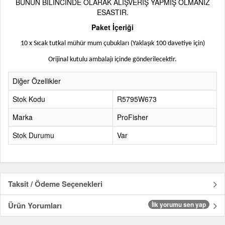
BUNUN BİLİNCİNDE OLARAK ALIŞVERİŞ YAPMIŞ OLMANIZ
ESASTIR.
Paket İçeriği
10 x Sıcak tutkal mühür mum çubukları (Yaklaşık 100 davetiye için)
Orijinal kutulu ambalajı içinde gönderilecektir.
Diğer Özellikler
Stok Kodu
R5795W673
Marka
ProFisher
Stok Durumu
Var
Taksit / Ödeme Seçenekleri
Ürün Yorumları
İlk yorumu sen yap