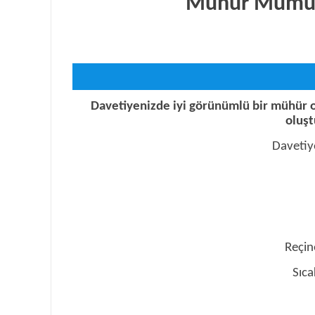
Mühür Mumu E
Davetiyenizde iyi görünümlü bir mühür o
oluşt
Davetiye
Reçine
Sıca