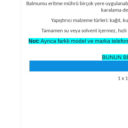
Balmumu eritme mührü birçok yere uygulanabilir, d
karalama def
Yapıştırıcı malzeme türleri: kağıt, k
Tamamen su veya solvent içermez, hızlı y
Not:
Ayrıca farklı model ve marka telefon v
BUNUN Bİ
1 x 