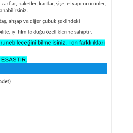
rflar, paketler, kartlar, şişe, el yapımı ürünler,
nabilirsiniz.
, taş, ahşap ve diğer çubuk şeklindeki
, iyi film tokluğu özelliklerine sahiptir.
nebileceğini bilmelisiniz. Ton farklılıkları
 ESASTIR.
adet)