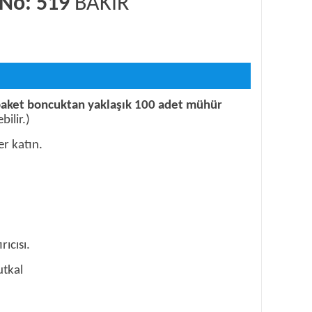
 No: 519
BAKIR
 paket boncuktan yaklaşık 100 adet mühür
ilir.)
er katın.
rıcısı.
utkal