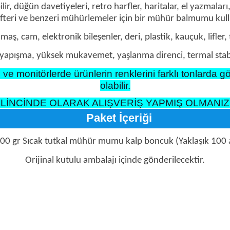
üğün davetiyeleri, retro harfler, haritalar, el yazmaları, za
teri ve benzeri mühürlemeler için bir mühür balmumu kulla
umaş, cam, elektronik bileşenler, deri, plastik, kauçuk, lifler
apışma, yüksek mukavemet, yaşlanma direnci, termal stabilite
e monitörlerde ürünlerin renklerini farklı tonlarda görü
olabilir.
LİNCİNDE OLARAK ALIŞVERİŞ YAPMIŞ OLMANIZ
Paket İçeriği
100 gr Sıcak tutkal mühür mumu kalp boncuk (Yaklaşık 100 
Orijinal kutulu ambalajı içinde gönderilecektir.