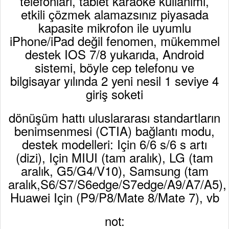
telefonları, tablet karaoke kullanımı,
etkili çözmek alamazsınız piyasada
kapasite mikrofon ile uyumlu
iPhone/iPad değil fenomen, mükemmel
destek IOS 7/8 yukarıda, Android
sistemi, böyle cep telefonu ve
bilgisayar yılında 2 yeni nesil 1 seviye 4
giriş soketi
dönüşüm hattı uluslararası standartların
benimsenmesi (CTIA) bağlantı modu,
destek modelleri: Için 6/6 s/6 s artı
(dizi), Için MIUI (tam aralık), LG (tam
aralık, G5/G4/V10), Samsung (tam
aralık,S6/S7/S6edge/S7edge/A9/A7/A5),
Huawei Için (P9/P8/Mate 8/Mate 7), vb
not: