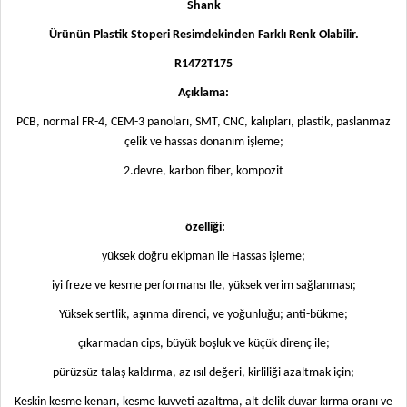
Shank
Ürünün Plastik Stoperi Resimdekinden Farklı Renk Olabilir.
R1472T175
Açıklama:
PCB, normal FR-4, CEM-3 panoları, SMT, CNC, kalıpları, plastik, paslanmaz
çelik ve hassas donanım işleme;
2.devre, karbon fiber, kompozit
özelliği:
yüksek doğru ekipman ile Hassas işleme;
iyi freze ve kesme performansı Ile, yüksek verim sağlanması;
Yüksek sertlik, aşınma direnci, ve yoğunluğu; anti-bükme;
çıkarmadan cips, büyük boşluk ve küçük direnç ile;
pürüzsüz talaş kaldırma, az ısıl değeri, kirliliği azaltmak için;
Keskin kesme kenarı, kesme kuvveti azaltma, alt delik duvar kırma oranı ve