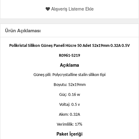
Alışveriş Listeme Ekle
Ürün Açıklaması
Polikristal Silikon Güneş Paneli Hücre 50 Adet 52x19mm 0.32A 0.5V
R0961-5219
Açıklama
Güneş pili: Polycrystalline stalin silikon tipi
Boyutu: 52x19mm
Güç: 0.16 w
Voltaj: 0.5 v
Akım: 0.32A
Verimlilik: 17%
Paket İçeriği