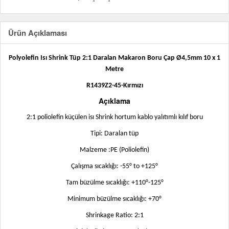
Ürün Açıklaması
Polyolefin Isı Shrink Tüp 2:1 Daralan Makaron Boru Çap Ø4,5mm 10 x 1
Metre
R1439Z2-45-Kırmızı
Açıklama
2:1 poliolefin küçülen isı Shrink hortum kablo yalıtımlı kılıf boru
Tipi: Daralan tüp
Malzeme :PE (Poliolefin)
Çalışma sıcaklığı: -55° to +125°
Tam büzülme sıcaklığı: +110°-125°
Minimum büzülme sıcaklığı: +70°
Shrinkage Ratio: 2:1