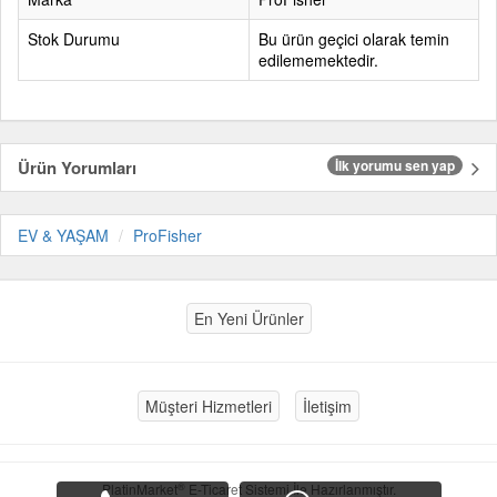
Stok Durumu
Bu ürün geçici olarak temin
edilememektedir.
Ürün Yorumları
İlk yorumu sen yap
EV & YAŞAM
ProFisher
En Yeni Ürünler
Müşteri Hizmetleri
İletişim
®
PlatinMarket
E-Ticaret Sistemi
İle Hazırlanmıştır.