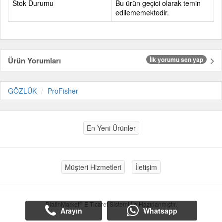
Stok Durumu
Bu ürün geçici olarak temin
edilememektedir.
Ürün Yorumları
İlk yorumu sen yap
GÖZLÜK
ProFisher
En Yeni Ürünler
Müşteri Hizmetleri
İletişim
®
PlatinMarket
E-Ticaret Sistemi
İle Hazırlanmıştır.
Arayın
Whatsapp