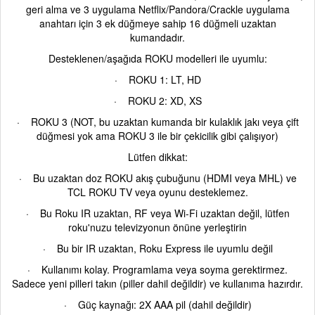
geri alma ve 3 uygulama Netflix/Pandora/Crackle uygulama
anahtarı için 3 ek düğmeye sahip 16 düğmeli uzaktan
kumandadır.
Desteklenen/aşağıda ROKU modelleri ile uyumlu:
·
ROKU 1: LT, HD
·
ROKU 2: XD, XS
·
ROKU 3 (NOT, bu uzaktan kumanda bir kulaklık jakı veya çift
düğmesi yok ama ROKU 3 ile bir çekicilik gibi çalışıyor)
Lütfen dikkat:
·
Bu uzaktan doz ROKU akış çubuğunu (HDMI veya MHL) ve
TCL ROKU TV veya oyunu desteklemez.
·
Bu Roku IR uzaktan, RF veya Wi-Fi uzaktan değil, lütfen
roku'nuzu televizyonun önüne yerleştirin
·
Bu bir IR uzaktan, Roku Express ile uyumlu değil
·
Kullanımı kolay. Programlama veya soyma gerektirmez.
Sadece yeni pilleri takın (piller dahil değildir) ve kullanıma hazırdır.
·
Güç kaynağı: 2X AAA pil (dahil değildir)