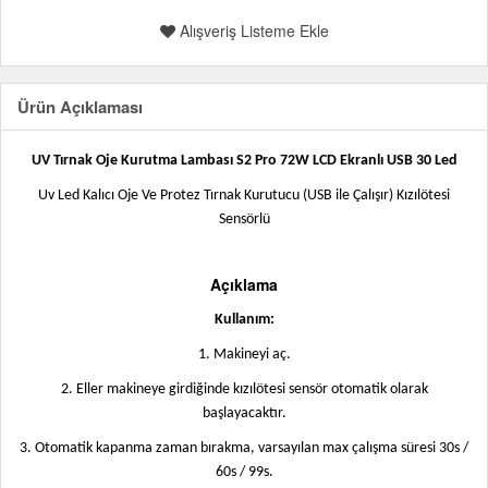
Alışveriş Listeme Ekle
Ürün Açıklaması
UV Tırnak Oje Kurutma Lambası S2 Pro 72W LCD Ekranlı USB 30 Led
Uv Led Kalıcı Oje Ve Protez Tırnak Kurutucu (USB ile Çalışır) Kızılötesi
Sensörlü
R2746-72
Açıklama
Kullanım:
1. Makineyi aç.
2. Eller makineye girdiğinde kızılötesi sensör otomatik olarak
başlayacaktır.
3. Otomatik kapanma zaman bırakma, varsayılan max çalışma süresi 30s /
60s / 99s.