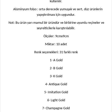
kullanılır.
Alüminyum folyo : orta derecede yumuşak ve sert, düz ürünlerin
yapıştırılması için uygundur.
Not: Bu ürün yarı mamul bir üründür ve birbirine uyumlu reçineler ve
seyrelticilerle karıştırılabilir.
Ölçüler: 9cmx9cm
Miktar: 10 adet
Renk seçenekleri: 31 farklı renk
1- A Gold
2- B Gold
3- K Gold
4- Antique Gold
5- Imitation Gold
6- Lıght Gold
7- Champagne Gold