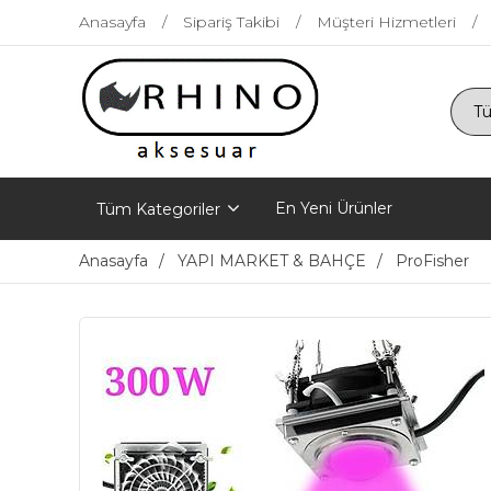
Anasayfa
Sipariş Takibi
Müşteri Hizmetleri
En Yeni Ürünler
Tüm Kategoriler
Anasayfa
YAPI MARKET & BAHÇE
ProFisher