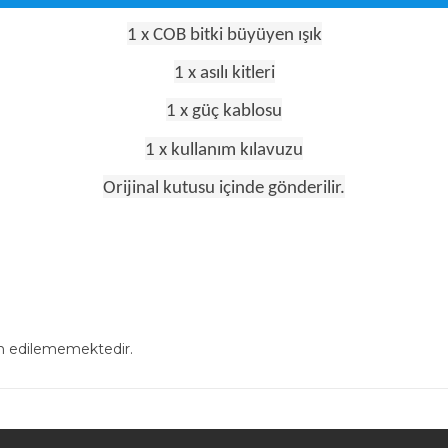
1 x COB bitki büyüyen ışık
1 x asılı kitleri
1 x güç kablosu
1 x kullanım kılavuzu
Orijinal kutusu içinde gönderilir.
in edilememektedir.