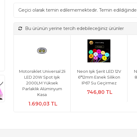
Geçici olarak temin edilememektedir. Temin edildiğinde
Bu ürünün yerine tercih edebileceğiniz ürünler
Motorsiklet Universal 2li
Neon Işık Şerit LED 12V
N
LED 20W Spot Işık
6*12mm Esnek Silikon
8
2000LM Yüksek
IP67 Su Geçirmez
Parlaklık Alüminyum
746,80 TL
Kasa
1.690,03 TL