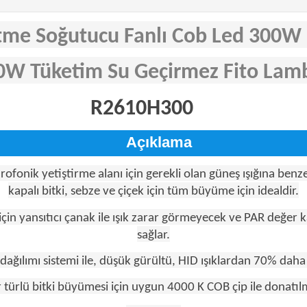
me Soğutucu Fanlı Cob Led 300W 
0W Tüketim Su Geçirmez Fito Lam
R2610H300
Açı
Açıklama
drofonik yetiştirme alanı için gerekli olan güneş ışığına be
kapalı bitki, sebze ve çiçek için tüm büyüme için idealdir.
için yansıtıcı çanak ile ışık zarar görmeyecek ve PAR değer ka
sağlar.
ağılımı sistemi ile, düşük gürültü, HID ışıklardan 70% daha 
 türlü bitki büyümesi için uygun 4000 K COB çip ile donatılm