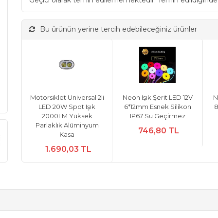
Geçici olarak temin edilememektedir. Temin edildiğinde
Bu ürünün yerine tercih edebileceğiniz ürünler
Motorsiklet Universal 2li
Neon Işık Şerit LED 12V
N
LED 20W Spot Işık
6*12mm Esnek Silikon
8
2000LM Yüksek
IP67 Su Geçirmez
Parlaklık Alüminyum
746,80 TL
Kasa
1.690,03 TL